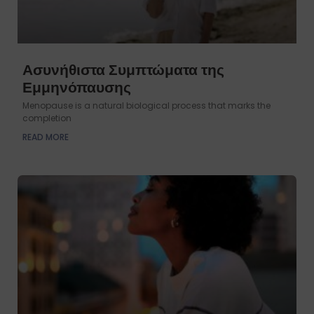
Ασυνήθιστα Συμπτώματα της
Εμμηνόπαυσης
Menopause is a natural biological process that marks the
completion
READ MORE