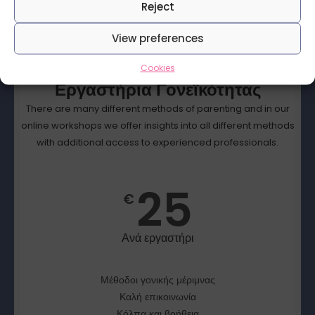
Reject
View preferences
Cookies
Εργαστήρια Γονεϊκότητας
There are many different methods of parenting and in our
online workshops we offer insights into all different methods
with additional access to experienced professionals.
25
€
Ανά εργαστήρι
Μέθοδοι γονικής μέριμνας
Καλή επικοινωνία
Κόλπα και βοήθεια