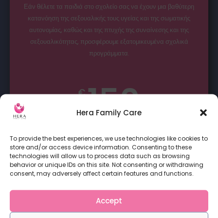
Εάν θέλετε τα παιδιά στο σχολείο σας να έχουν μια βαθύτερη
κατανόηση της σεξουαλικής τους υγείας και της σωματικής
αυτονομίας, καθώς και της πτυχής της συναίνεσης και της
σεξουαλικότητας, προσφέρουμε εξατομικευμένα σχολικά
προγράμματα.
150
€
Hera Family Care
Ανά ομιλία
To provide the best experiences, we use technologies like cookies to
store and/or access device information. Consenting to these
Παρουσίαση
technologies will allow us to process data such as browsing
Βιωματικά εργαστήρια σε μικρές ή μεγάλες ομάδες
behavior or unique IDs on this site. Not consenting or withdrawing
Οι μαθητές θα έχουν δωρεαν πρόσβαση στις υπηρεσίες
consent, may adversely affect certain features and functions.
μας και θα μπορούν αν επικοινωνήσουν με την ψυχολόγο
ή τη μαία όταν το επιθυμούν
Accept
Επικοινωνήστε για πληροφορίες