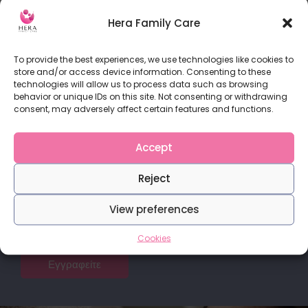
Ένας από τους σημαντικότερους παράγοντες που
καθορίζουν τις σχέσεις μας με τους άλλους είναι
Hera Family Care
READ MORE
To provide the best experiences, we use technologies like cookies to
store and/or access device information. Consenting to these
technologies will allow us to process data such as browsing
behavior or unique IDs on this site. Not consenting or withdrawing
consent, may adversely affect certain features and functions.
Σας αρέσουν τα άρθρα μας;
Accept
Μείνετε σε επαφή μαζί μας για να μαθάινετε τα
Reject
νεότερα.
View preferences
Cookies
Εγγραφείτε