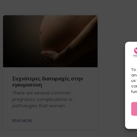
To 
and
Συχνότερες διαταραχές στην
us 
εγκυμοσύνη
co
fun
There are several common
pregnancy complications or
pathologies that women
READ MORE