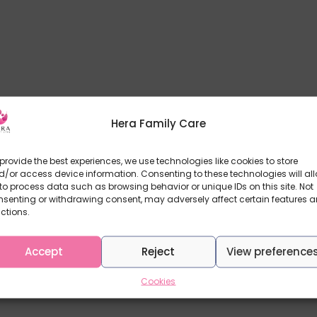
Hera Family Care
provide the best experiences, we use technologies like cookies to store
/or access device information. Consenting to these technologies will al
to process data such as browsing behavior or unique IDs on this site. Not
nsenting or withdrawing consent, may adversely affect certain features 
ctions.
Accept
Reject
View preference
Cookies