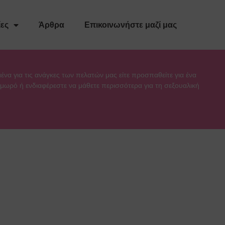
ες
Άρθρα
Επικοινωνήστε μαζί μας
μένα για τις ανάγκες των πελατών μας είτε προσπαθείτε για ένα
α μωρό ή ενδιαφέρεστε να μάθετε περισσότερα για τη σεξουαλική