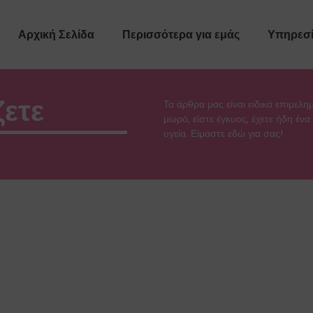
Αρχική Σελίδα
Περισσότερα για εμάς
Υπηρεσί
ζετε
Τα άρθρα μας είναι ειδικά επιμελη
μωρό, είστε έγκυος, έχετε ήδη έν
υγεία. Είμαστε εδώ για σας!